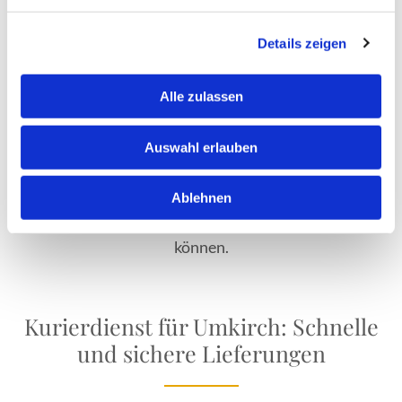
Freunden
Details zeigen
Für größere Gruppen oder wenn Sie mehr Platz
wünschen, steht Ihnen unser Großraumtaxi zur
Alle zulassen
Verfügung. Genießen Sie gemeinsame Fahrten mit
Familie, Freunden oder Arbeitskollegen, ohne auf den
Auswahl erlauben
Komfort eines Taxis verzichten zu müssen. Unser
Großraumtaxi bietet ausreichend Platz und sorgt
Ablehnen
dafür, dass Sie Ihre Fahrt in vollen Zügen genießen
können.
Kurierdienst für Umkirch: Schnelle
und sichere Lieferungen