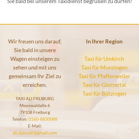
Sie bald bei unserem Taxidienst begrüßen zu dürfen!
Wir freuen uns darauf,
In Ihrer Region
Sie bald in unsere
Wagen einsteigen zu
Taxi für Umkirch
sehen und mit uns
Taxi für Munzingen
gemeinsam Ihr Ziel zu
Taxi für Pfaffenweiler
erreichen.
Taxi für Glottertal
Taxi für Bötzingen
TAXI ALI FREIBURG
Mooswaldalle 6
79108 Freiburg
Telefon:
0160-8830088
E-Mail:
ali.djawadi@gmail.com