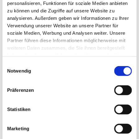
personalisieren, Funktionen für soziale Medien anbieten
Flughafen, ohne dass Sie sich um Parkplatzsorgen
zu können und die Zugriffe auf unsere Website zu
oder das Schleppen von Gepäck kümmern müssen.
analysieren. Außerdem geben wir Informationen zu Ihrer
Verlassen Sie sich auf uns, um entspannt aus Umkirch
Verwendung unserer Website an unsere Partner für
in Ihren Urlaub zu starten oder nach Ihrer Rückkehr
soziale Medien, Werbung und Analysen weiter. Unsere
Partner führen diese Informationen möglicherweise mit
bequem nach Hause zu gelangen.
weiteren Daten zusammen, die Sie ihnen bereitgestellt
haben oder die sie im Rahmen Ihrer Nutzung der Dienste
gesammelt haben.
Einwilligungsauswahl
Notwendig
Präferenzen
Statistiken
Großraumtaxi für Umkirch: Bequem
Marketing
unterwegs mit Familie und