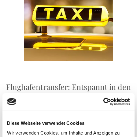
Flughafentransfer: Entspannt in den
Urlaub starten
Starten Sie Ihre Reise stressfrei mit unserem
Diese Webseite verwendet Cookies
zuverlässigen Flughafentransfer. Unser Taxi-Service
Wir verwenden Cookies, um Inhalte und Anzeigen zu
für Umkirch bringt Sie bequem und sicher zum